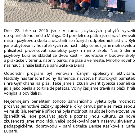
Dne 22. března 2026 jsme v rámci jazykových pobytů vyrazili
do španělského města Málaga. Od pondělí do pátku jsme navštěvovali
místní jazykovou školu a účastnili se různých odpoledních aktivit. Byli
jsme ubytováni v hostitelských rodinách, díky čemuž jsme měli skvělou
příležitost procvičovat španělský jazyk i mimo školu. Náš 5 denní
jazykový kurz se skládal ze dvou částí – teoretické v budově školy
a praktické v terénu, např. v parku, na pláži a ve městě. Mnoho nového
nás naučila naše laskavá paní učitelka Diana.
Odpolední program byl věnován různým společným aktivitám.
Nadchly nás taneční hodiny flamenca, návštěva historických památek
i hra Gymkhana na pláži. Také jsme si zkusili uvařit typická španělská
jídla jako paella a tortilla de patatas. Volný čas jsme trávili na pláži, hráli
volejbal a povídali si.
Nejcennějším benefitem tohoto zahraničního výletu byla možnost
prožívat jednotlivé zážitky společně, díky čemuž jsme se mezi sebou
velmi sblížili. Neméně přínosná byla možnost naučit se konverzovat ve
španělštině, lépe používat jazyk a poznat jinou kulturu. Za nové
zkušenosti jsme moc rádi. Velké poděkování patří našemu skvělému
pedagogickému doprovodu – paní učitelce Denise Kasíkové a Carle
Luparii.