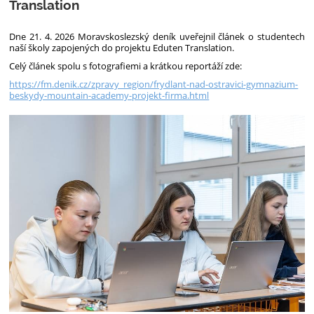
Translation
Dne 21. 4. 2026 Moravskoslezský deník uveřejnil článek o studentech
naší školy zapojených do projektu Eduten Translation.
Celý článek spolu s fotografiemi a krátkou reportáží zde:
https://fm.denik.cz/zpravy_region/frydlant-nad-ostravici-gymnazium-
beskydy-mountain-academy-projekt-firma.html