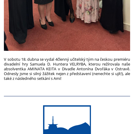
V sobotu 18. dubna se vydal 4členný učitelský tým na českou premiéru
divadelní hry Samuela D. Huntera VELRYBA, kterou režírovala naše
absolventka AMINATA KEITA v Divadle Antonína Dvořáka v Ostravě.
Odnesly jsme si silný žážitek nejen z představení (nenechte si ujít!), ale
také z následného setkání s Ami!