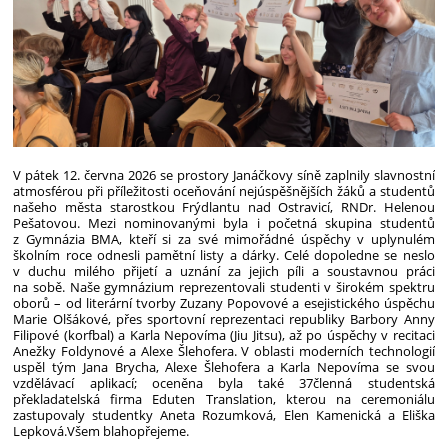
V pátek 12. června 2026 se prostory Janáčkovy síně zaplnily slavnostní
atmosférou při příležitosti oceňování nejúspěšnějších žáků a studentů
našeho města starostkou Frýdlantu nad Ostravicí, RNDr. Helenou
Pešatovou. Mezi nominovanými byla i početná skupina studentů
z Gymnázia BMA, kteří si za své mimořádné úspěchy v uplynulém
školním roce odnesli pamětní listy a dárky. Celé dopoledne se neslo
v duchu milého přijetí a uznání za jejich píli a soustavnou práci
na sobě.
Naše gymnázium reprezentovali studenti v širokém spektru
oborů – od literární tvorby Zuzany Popovové a esejistického úspěchu
Marie Olšákové, přes sportovní reprezentaci republiky Barbory Anny
Filipové (korfbal) a Karla Nepovíma (Jiu Jitsu), až po úspěchy v recitaci
Anežky Foldynové a Alexe Šlehofera. V oblasti moderních technologií
uspěl tým Jana Brycha, Alexe Šlehofera a Karla Nepovíma se svou
vzdělávací aplikací; oceněna byla také 37členná studentská
překladatelská firma Eduten Translation, kterou na ceremoniálu
zastupovaly studentky Aneta Rozumková, Elen Kamenická a Eliška
Lepková.
Všem blahopřejeme.