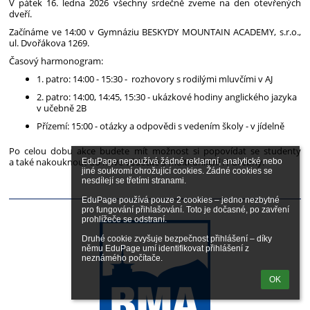
V pátek 16. ledna 2026 všechny srdečně zveme na den otevřených
dveří.
Začínáme ve 14:00 v Gymnáziu BESKYDY MOUNTAIN ACADEMY, s.r.o.,
ul. Dvořákova 1269.
Časový harmonogram:
1. patro: 14:00 - 15:30 - rozhovory s rodilými mluvčími v AJ
2. patro: 14:00, 14:45, 15:30 - ukázkové hodiny anglického jazyka
v učebně 2B
Přízemí: 15:00 - otázky a odpovědi s vedením školy - v jídelně
Po celou dobu akce budete mít možnost si popovídat se studenty
a také nakouknout do nové vědecké a multifunkční IT učebny.
EduPage nepoužívá žádné reklamní, analytické nebo 
jiné soukromí ohrožující cookies. Žádné cookies se 
nesdílejí se třetími stranami.

EduPage používá pouze 2 cookies – jedno nezbytné 
pro fungování přihlašování. Toto je dočasné, po zavření 
prohlížeče se odstraní.

Druhé cookie zvyšuje bezpečnost přihlášení – díky 
němu EduPage umí identifikovat přihlášení z 
neznámého počítače.
OK