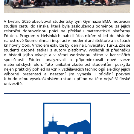
V květnu 2026 absolvoval studentský tým Gymnázia BMA motivační
studijní cestu do Finska, která byla zaslouženou odměnou za jejich
celoroční dobrovolnou práci na překladu matematické platformy
Eduten. Program v Helsinkách nabídl účastníkům vhled do historie
na ostrově Suomenlinna i inspiraci v moderní architektuře a službách
knihovny Oodi. Vrcholem exkurze byl den na Univerzitě v Turku. Zde se
studenti osobně setkali s autory platformy, vyslechli si přednášku
o historii jejího vývoje a v rámci workshopu přímo v kancelářích
společnosti Eduten analyzovali a připomínkovali nové verze
matematických úloh. Tato unikátní zkušenost studentům poskytla
nejen praktický pohled na vznik vzdělávacích technologií, ale díky jejich
výborné prezentaci a nasazení jim vynesla i oficiální pozvání
k budoucímu vysokoškolskému studiu přímo na této největší finské
univerzitě.