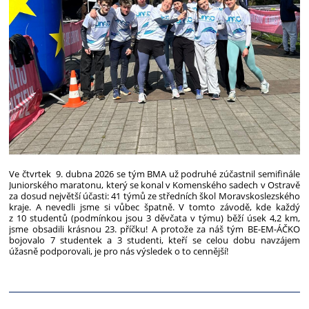
Ve čtvrtek 9. dubna 2026 se tým BMA už podruhé zúčastnil semifinále
Juniorského maratonu, který se konal v Komenského sadech v Ostravě
za dosud největší účasti: 41 týmů ze středních škol Moravskoslezského
kraje. A nevedli jsme si vůbec špatně. V tomto závodě, kde každý
z 10 studentů (podmínkou jsou 3 děvčata v týmu) běží úsek 4,2 km,
jsme obsadili krásnou 23. příčku! A protože za náš tým BE-EM-ÁČKO
bojovalo 7 studentek a 3 studenti, kteří se celou dobu navzájem
úžasně podporovali, je pro nás výsledek o to cennější!