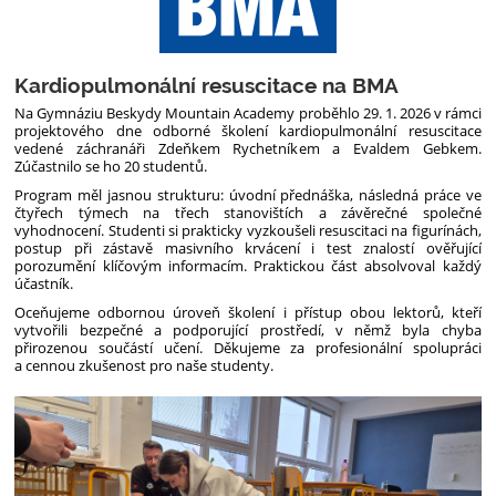
Kardiopulmonální resuscitace na BMA
Na Gymnáziu Beskydy Mountain Academy proběhlo 29. 1. 2026 v rámci
projektového dne odborné školení kardiopulmonální resuscitace
vedené záchranáři Zdeňkem Rychetníkem a Evaldem Gebkem.
Zúčastnilo se ho 20 studentů.
Program měl jasnou strukturu: úvodní přednáška, následná práce ve
čtyřech týmech na třech stanovištích a závěrečné společné
vyhodnocení. Studenti si prakticky vyzkoušeli resuscitaci na figurínách,
postup při zástavě masivního krvácení i test znalostí ověřující
porozumění klíčovým informacím. Praktickou část absolvoval každý
účastník.
Oceňujeme odbornou úroveň školení i přístup obou lektorů, kteří
vytvořili bezpečné a podporující prostředí, v němž byla chyba
přirozenou součástí učení. Děkujeme za profesionální spolupráci
a cennou zkušenost pro naše studenty.