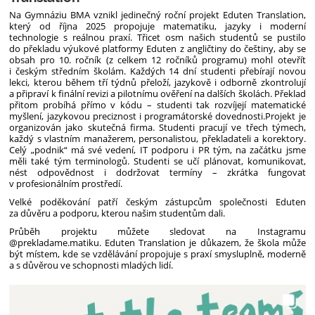
Na Gymnáziu BMA vznikl jedinečný roční projekt Eduten Translation,
který od října 2025 propojuje matematiku, jazyky i moderní
technologie s reálnou praxí. Třicet osm našich studentů se pustilo
do překladu výukové platformy Eduten z angličtiny do češtiny, aby se
obsah pro 10. ročník (z celkem 12 ročníků programu) mohl otevřít
i českým středním školám. Každých 14 dní studenti přebírají novou
lekci, kterou během tří týdnů přeloží, jazykově i odborně zkontrolují
a připraví k finální revizi a pilotnímu ověření na dalších školách. Překlad
přitom probíhá přímo v kódu – studenti tak rozvíjejí matematické
myšlení, jazykovou preciznost i programátorské dovednosti.
Projekt je
organizován jako skutečná firma. Studenti pracují ve třech týmech,
každý s vlastním manažerem, personalistou, překladateli a korektory.
Celý „podnik“ má své vedení, IT podporu i PR tým, na začátku jsme
měli také tým terminologů. Studenti se učí plánovat, komunikovat,
nést odpovědnost i dodržovat termíny – zkrátka fungovat
v profesionálním prostředí.
Velké poděkování patří českým zástupcům společnosti Eduten
za důvěru a podporu, kterou našim studentům dali.
Průběh projektu můžete sledovat na Instagramu
@prekladame.matiku. Eduten Translation je důkazem, že škola může
být místem, kde se vzdělávání propojuje s praxí smysluplně, moderně
a s důvěrou ve schopnosti mladých lidí.