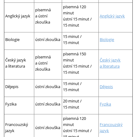
písemná 120
písemná
minut
Anglický jazyk
a ústní
Anglický jazyk
ústní 15 minut /
zkouška
15 minut
15 minut /
Biologie
ústní zkouška
Biologie
15 minut
písemná 150
písemná
Český jazyk
minut
Český jazyk
a ústní
a literatura
ústní 15 minut /
a literatura
zkouška
15 minut
15 minut /
Dějepis
ústní zkouška
Dějepis
15 minut
20 minut /
Fyzika
ústní zkouška
Fyzika
15 minut
písemná 120
Francouzský
minut
Francouzský
ústní zkouška
jazyk
ústní 15 minut /
jazyk
15 minut