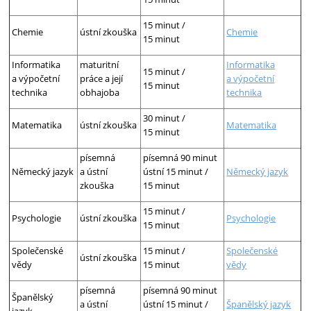
15 minut /
Chemie
ústní zkouška
Chemie
15 minut
Informatika
maturitní
Informatika
15 minut /
a výpočetní
práce a její
a výpočetní
15 minut
technika
obhajoba
technika
30 minut /
Matematika
ústní zkouška
Matematika
15 minut
písemná
písemná 90 minut
Německý jazyk
a ústní
ústní 15 minut /
Německý jazyk
zkouška
15 minut
15 minut /
Psychologie
ústní zkouška
Psychologie
15 minut
Společenské
15 minut /
Společenské
ústní zkouška
vědy
15 minut
vědy
písemná
písemná 90 minut
Španělský
a ústní
ústní 15 minut /
Španělský jazyk
jazyk