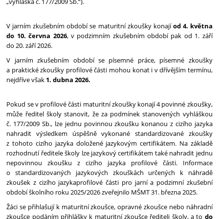
„vyhláška č. 177/2009 Sb.“).
V jarním zkušebním období se maturitní zkoušky konají
od 4. května
do 10. června 2026
, v podzimním zkušebním období pak od 1. září
do 20. září 2026.
V jarním zkušebním období se písemné práce, písemné zkoušky
a praktické zkoušky profilové části mohou konat i v dřívějším termínu,
nejdříve však
1. dubna 2026.
Pokud se v profilové části maturitní zkoušky konají 4 povinné zkoušky,
může ředitel školy stanovit, že za podmínek stanovených vyhláškou
č. 177/2009 Sb., lze jednu povinnou zkoušku konanou z cizího jazyka
nahradit výsledkem úspěšně vykonané standardizované zkoušky
z tohoto cizího jazyka doložené jazykovým certifikátem. Na základě
rozhodnutí ředitele školy lze jazykový certifikátem také nahradit jednu
nepovinnou zkoušku z cizího jazyka profilové části. Informace
o standardizovaných jazykových zkouškách určených k náhradě
zkoušek z cizího jazykaprofilové části pro jarní a podzimní zkušební
období školního roku 2025/2026 zveřejnilo MŠMT 31. března 2025.
Žáci se přihlašují k maturitní zkoušce, opravné zkoušce nebo náhradní
zkoušce podáním přihlášky k maturitní zkoušce řediteli školy, a to
do