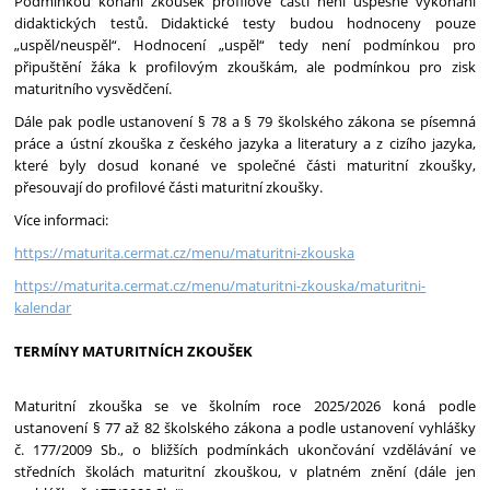
Podmínkou konání zkoušek profilové části není úspěšné vykonání
didaktických testů. Didaktické testy budou hodnoceny pouze
„uspěl/neuspěl“. Hodnocení „uspěl“ tedy není podmínkou pro
připuštění žáka k profilovým zkouškám, ale podmínkou pro zisk
maturitního vysvědčení.
Dále pak podle ustanovení § 78 a § 79 školského zákona se písemná
práce a ústní zkouška z českého jazyka a literatury a z cizího jazyka,
které byly dosud konané ve společné části maturitní zkoušky,
přesouvají do profilové části maturitní zkoušky.
Více informaci:
https://maturita.cermat.cz/
menu/maturitni-zkouska
https://maturita.cermat.cz/
menu/maturitni-zkouska/
maturitni-
kalendar
TERMÍNY MATURITNÍCH ZKOUŠEK
Maturitní zkouška se ve školním roce 2025/2026 koná podle
ustanovení § 77 až 82 školského zákona a podle ustanovení vyhlášky
č. 177/2009 Sb., o bližších podmínkách ukončování vzdělávání ve
středních školách maturitní zkouškou, v platném znění (dále jen