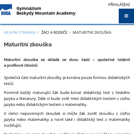
PŘIHLÁŠENÍ
Gymnázium
Beskydy Mountain Academy
HLAVNÍ STRÁNKA
/
ŽÁCI A RODIČE
/
MATURITNÍ ZKOUŠKA
Maturitní
Maturitní zkouška
zkouška
Maturitní zkouška se skládá ze dvou částí – společné (státní)
a profilové (školní).
Společná část maturitní zkoušky je konána pouze formou didaktických
testů.
Povinně každý maturující žák bude konat didaktický test z českého
jazyka a literatury. Dále si bude volit mezi didaktickým testem z cizího
jazyka nebo didaktickým testem z matematiky.
V rámci nepovinných zkoušek si může žák zvolit zkoušku z cizího
jazyka nebo matematiky a nově také i didaktický test z matematiky
rozšiřující.