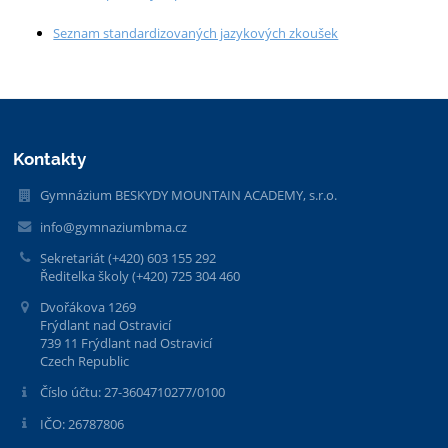
Seznam standardizovaných jazykových zkoušek
Kontakty
Gymnázium BESKYDY MOUNTAIN ACADEMY, s.r.o.
info@gymnaziumbma.cz
Sekretariát (+420) 603 155 292
Ředitelka školy (+420) 725 304 460
Dvořákova 1269
Frýdlant nad Ostravicí
739 11 Frýdlant nad Ostravicí
Czech Republic
Číslo účtu: 27-3604710277/0100
IČO: 26787806