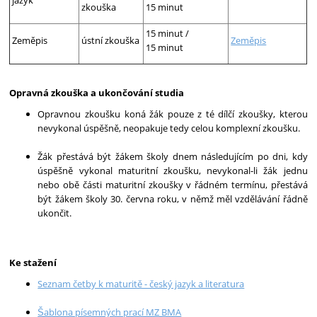
zkouška
15 minut
15 minut /
Zeměpis
ústní zkouška
Zeměpis
15 minut
Opravná zkouška a ukončování studia
Opravnou zkoušku koná žák pouze z té dílčí zkoušky, kterou
nevykonal úspěšně, neopakuje tedy celou komplexní zkoušku.
Žák přestává být žákem školy dnem následujícím po dni, kdy
úspěšně vykonal maturitní zkoušku, nevykonal-li žák jednu
nebo obě části maturitní zkoušky v řádném termínu, přestává
být žákem školy 30. června roku, v němž měl vzdělávání řádně
ukončit.
Ke stažení
Seznam četby k maturitě - český jazyk a literatura
Šablona písemných prací MZ BMA