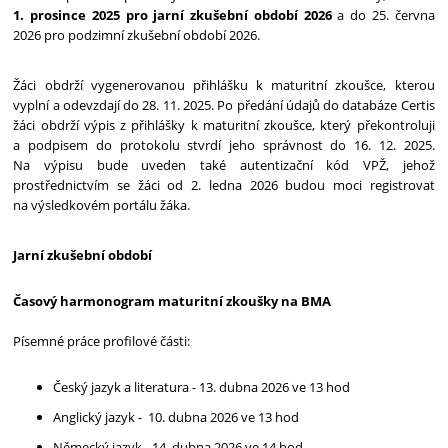
1. prosince 2025 pro jarní zkušební období 2026
a do 25. června
2026 pro podzimní zkušební období 2026.
Žáci obdrží vygenerovanou přihlášku k maturitní zkoušce, kterou 
vyplní a odevzdají do 28. 11. 2025. Po předání údajů do databáze Certis 
žáci obdrží výpis z přihlášky k maturitní zkoušce, který překontroluji 
a podpisem do protokolu stvrdí jeho správnost do 16. 12. 2025. 
Na výpisu bude uveden také autentizační kód VPŽ, jehož 
prostřednictvím se žáci od 2. ledna 2026 budou moci registrovat 
na výsledkovém portálu žáka.
Jarní zkušební období
Časový harmonogram maturitní zkoušky na BMA
Písemné práce profilové části:
Český jazyk a literatura - 13. 
dubna 2026
 ve 13 hod
Anglický jazyk -  10. d
ubna 2026 ve 13 hod
Německý jazyk - 14. dubna 2026 ve 14 hod