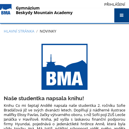
PŘIHLÁŠENÍ
Gymnázium
Beskydy Mountain Academy
HLAVNÍ STRÁNKA
/
NOVINKY
Novinky
Naše studentka napsala knihu!
Knihu Co mi šeptají Andělé napsala naše studentka 2. ročníku Sofie
Bradáčová již ve svých dvanácti letech. Doplňují ji nádherné ilustrace
malířky Elissy Pavlas, žačky výtvarného oboru, s níž Sofii pojí ZUŠ Leoše
Janáčka v Havířově. Kniha, jež vyšla s laskavou finanční podporou
firmy Hyundai, pojednává o jedenáctileté hrdince Anně, která byla
vždy trochu jiná. Má totiž zvláštní schopnost vidět svého anděla