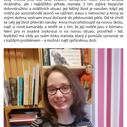
strážného, ale i nejbližšího přítele, Haniela. S tím zažívá bezpočet
dobrodružství a zvláštních situací. Její běžný život je narušen, když její
rodiče po autonehodě skončí ve vážném stavu v nemocnici a Anna se
svými dvěma sestrami musí dočasně do pěstounské péče. Od té chvíli
se celý její život převrátí naruby. Anna musí přestoupit na novou školu,
najít si nové kamarády a smířit se s tím, že její rodiče jsou v kómatu.
Není pro ni snadné zvyknout si na novou situaci, prostředí i lidi.
Naštěstí má vždy po svém boku Haniela, který jí pomůže vyrovnat se
s každým problémem – a možná i najít spřízněnou duši.