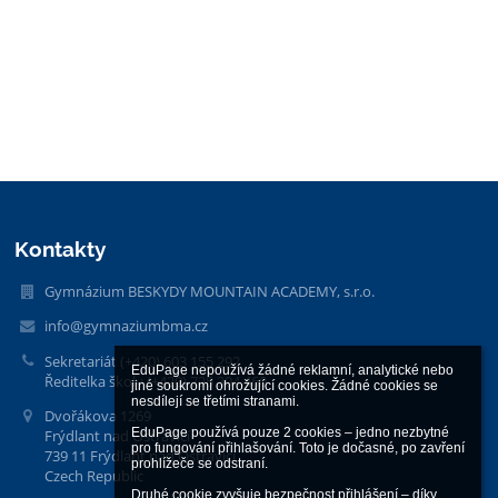
Kontakty
Gymnázium BESKYDY MOUNTAIN ACADEMY, s.r.o.
info@gymnaziumbma.cz
Sekretariát (+420) 603 155 292
EduPage nepoužívá žádné reklamní, analytické nebo 
Ředitelka školy (+420) 725 304 460
jiné soukromí ohrožující cookies. Žádné cookies se 
nesdílejí se třetími stranami.

Dvořákova 1269
EduPage používá pouze 2 cookies – jedno nezbytné 
Frýdlant nad Ostravicí
pro fungování přihlašování. Toto je dočasné, po zavření 
739 11 Frýdlant nad Ostravicí
prohlížeče se odstraní.

Czech Republic
Druhé cookie zvyšuje bezpečnost přihlášení – díky 